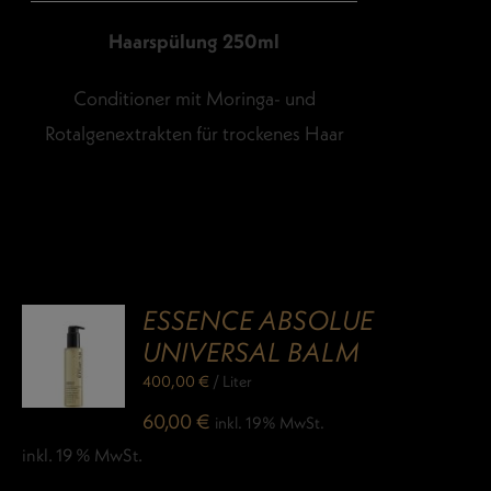
Haarspülung 250ml
Conditioner mit Moringa- und
Rotalgenextrakten für trockenes Haar
ESSENCE ABSOLUE
UNIVERSAL BALM
400,00
€
/
Liter
60,00
€
inkl. 19% MwSt.
inkl. 19 % MwSt.