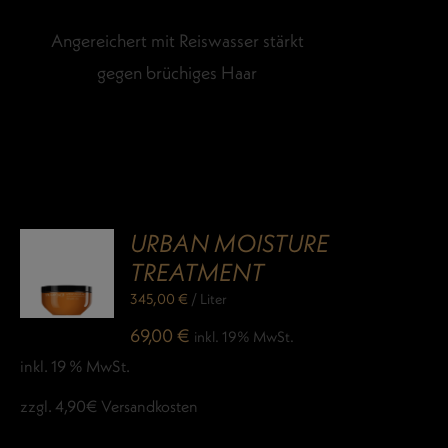
Angereichert mit Reiswasser stärkt
gegen brüchiges Haar
URBAN MOISTURE
TREATMENT
345,00
€
/
Liter
69,00
€
inkl. 19% MwSt.
inkl. 19 % MwSt.
zzgl. 4,90€ Versandkosten