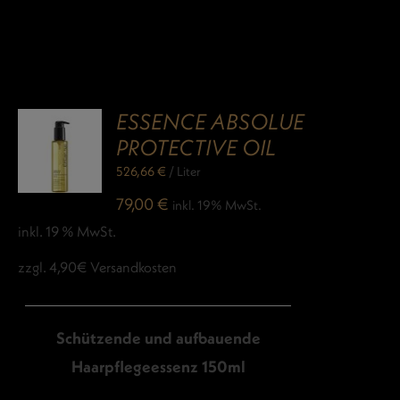
ESSENCE ABSOLUE
PROTECTIVE OIL
526,66
€
/
Liter
79,00
€
inkl. 19% MwSt.
inkl. 19 % MwSt.
zzgl. 4,90€ Versandkosten
Schützende und aufbauende
Haarpflegeessenz 150ml