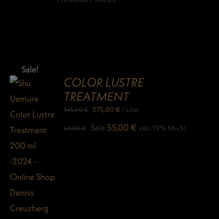
Sale!
COLOR LUSTRE
TREATMENT
275,00
€
/
Liter
345,00
€
Ursprünglicher
Aktueller
Sale
55,00
€
inkl. 19% MwSt.
69,00
€
Preis
Preis
war:
ist:
69,00 €
55,00 €.