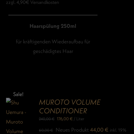
zzgl. 4,90€ Versandkosten
Haarspülung 250ml
für kräftigenden Wiederaufbau für
geschädigtes Haar
Sale!
MUROTO VOLUME
CONDITIONER
176,00
€
/
Liter
240,00
€
Ursprünglicher
Aktueller
Neues Produkt
44,00
€
inkl. 19%
60,00
€