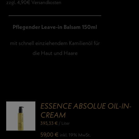
zzgl. 4,90€ Versandkosten
Pflegender Leave-in Balsam 150ml
mit schnell einziehendem Kamilienöl für
die Haut und Haare
ESSENCE ABSOLUE OIL-IN-
CREAM
393,33
€
/
Liter
59,00
€
inkl. 19% MwSt.