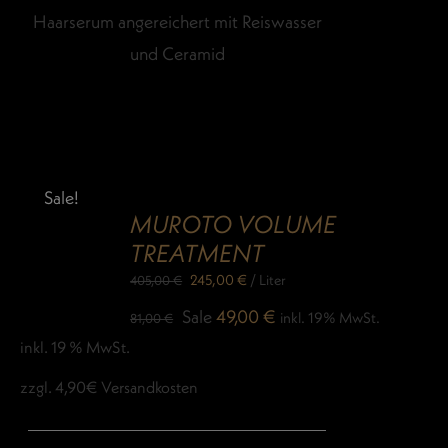
Haarserum angereichert mit Reiswasser
und Ceramid
Sale!
MUROTO VOLUME
TREATMENT
245,00
€
/
Liter
405,00
€
Ursprünglicher
Aktueller
Sale
49,00
€
inkl. 19% MwSt.
81,00
€
Preis
Preis
inkl. 19 % MwSt.
war:
ist:
zzgl. 4,90€ Versandkosten
81,00 €
49,00 €.