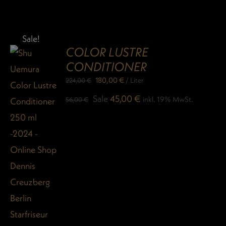
Sale!
COLOR LUSTRE
CONDITIONER
180,00
€
/
Liter
224,00
€
Ursprünglicher
Aktueller
Sale
45,00
€
inkl. 19% MwSt.
56,00
€
Preis
Preis
war:
ist:
56,00 €
45,00 €.