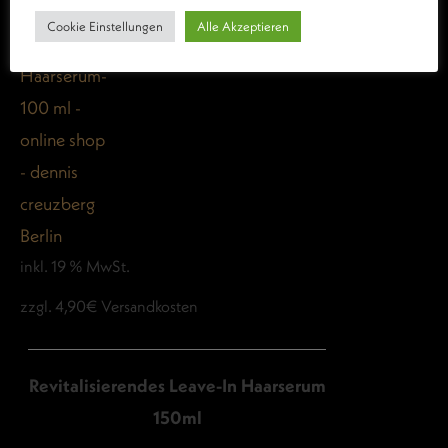
333,33
€
/
Liter
Cookie Einstellungen
Alle Akzeptieren
50,00
€
inkl. 19% MwSt.
inkl. 19 % MwSt.
zzgl. 4,90€ Versandkosten
Revitalisierendes Leave-In Haarserum
150ml