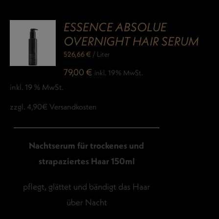
ESSENCE ABSOLUE
OVERNIGHT HAIR SERUM
526,66
€
/
Liter
79,00
€
inkl. 19% MwSt.
inkl. 19 % MwSt.
zzgl. 4,90€ Versandkosten
Nachtserum für trockenes und
strapaziertes Haar 150ml
pflegt, glättet und bändigt das Haar
über Nacht