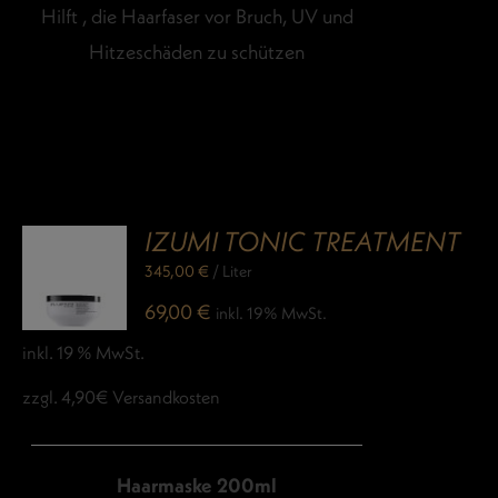
Hilft , die Haarfaser vor Bruch, UV und
Hitzeschäden zu schützen
IZUMI TONIC TREATMENT
345,00
€
/
Liter
69,00
€
inkl. 19% MwSt.
inkl. 19 % MwSt.
zzgl. 4,90€ Versandkosten
Haarmaske 200ml