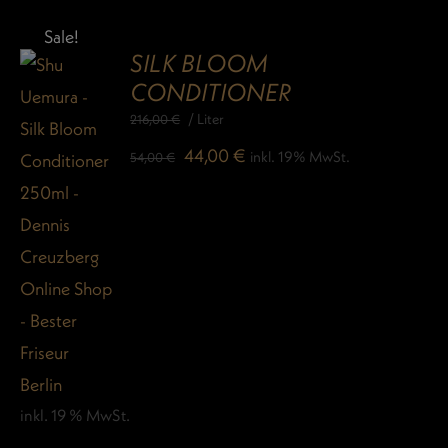
Sale!
SILK BLOOM
CONDITIONER
/
Liter
216,00
€
Ursprünglicher
Aktueller
44,00
€
inkl. 19% MwSt.
54,00
€
Preis
Preis
war:
ist:
54,00 €
44,00 €.
inkl. 19 % MwSt.