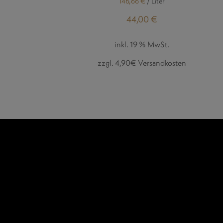
146,66
€
/
Liter
44,00
€
inkl. 19 % MwSt.
zzgl. 4,90€ Versandkosten