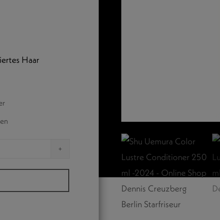
iertes Haar
er
ten
IONER