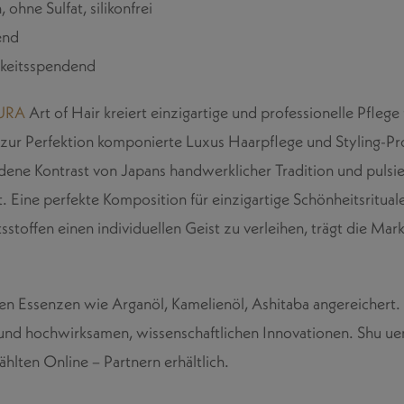
 ohne Sulfat, silikonfrei
end
igkeitsspendend
URA
Art of Hair kreiert einzigartige und professionelle Pfle
 zur Perfektion komponierte Luxus Haarpflege und Styling-Pro
dene Kontrast von Japans handwerklicher Tradition und pulsi
. Eine perfekte Komposition für einzigartige Schönheitsritual
ltsstoffen einen individuellen Geist zu verleihen, trägt die Ma
ten Essenzen wie Arganöl, Kamelienöl, Ashitaba angereichert. 
 und hochwirksamen, wissenschaftlichen Innovationen. Shu uem
hlten Online – Partnern erhältlich.