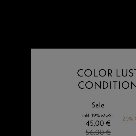
Zum
Inhalt
springen
COLOR LUS
CONDITIO
Ursprünglic
Aktueller
Sale
Preis
Preis
inkl. 19% MwSt.
20% 
war:
ist:
45,00
€
56,00 €
45,00 €.
56,00
€