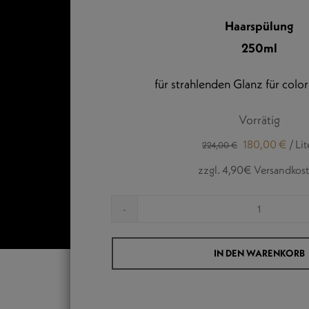
Haarspülung
250ml
für strahlenden Glanz für color
Vorrätig
180,00
€
/
Lit
224,00
€
zzgl. 4,90€ Versandkos
COLOR
LUSTRE
IN DEN WARENKORB
CONDIT
Menge