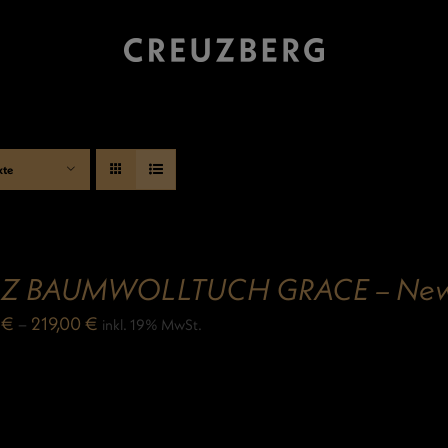
kte
IZ BAUMWOLLTUCH GRACE – New 
0
€
–
219,00
€
inkl. 19% MwSt.