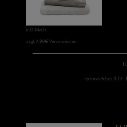
inkl. MwSt.
zzgl. 4,90€ Versandkosten
L
extraweiches BIO - 