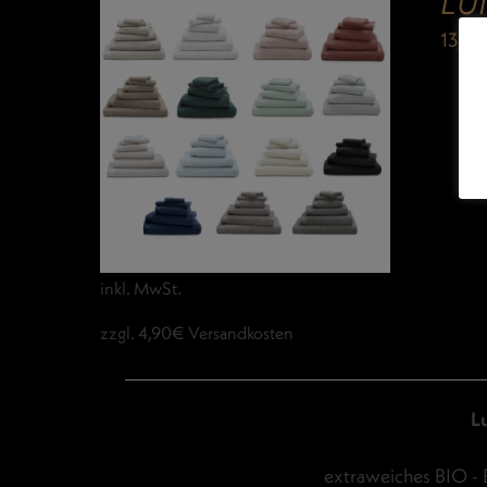
LU
13,9
inkl. MwSt.
zzgl. 4,90€ Versandkosten
L
extraweiches BIO - 