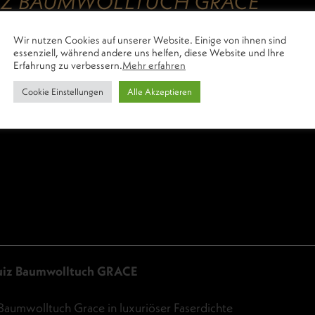
IZ BAUMWOLLTUCH GRACE
0
€
–
219,00
€
inkl. 19% MwSt.
Wir nutzen Cookies auf unserer Website. Einige von ihnen sind
essenziell, während andere uns helfen, diese Website und Ihre
Erfahrung zu verbessern.
Mehr erfahren
Cookie Einstellungen
Alle Akzeptieren
uiz Baumwolltuch GRACE
Baumwolltuch Grace in luxuriöser Faserdichte