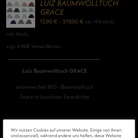
LUIZ BAUMWOLLTUCH
GRACE
13,90
€
–
219,00
€
inkl. 19% MwSt.
inkl. MwSt.
zzgl. 4,90€ Versandkosten
Luiz Baumwolltuch GRACE
extraweiches BIO - Baumwolltuch
Grace in luxuriöser Faserdichte
Wir nutzen Cookies auf unserer Website. Einige von ihnen
sind essenziell, während andere uns helfen, diese Website