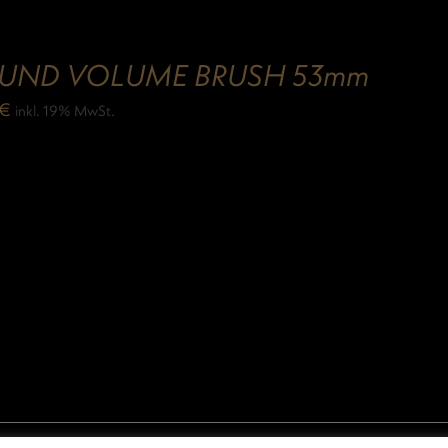
UND VOLUME BRUSH 53mm
€
inkl. 19% MwSt.