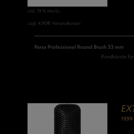
inkl. 19 % MwSt.
zzgl. 4,90€ Versandkosten
Parsa Professional Round Brush 33 mm
Rundbürste für
EX
19,99