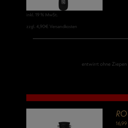
inkl. 19 % MwSt.
zzgl. 4,90€ Versandkosten
entwirrt ohne Ziepen 
RO
16,9