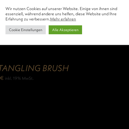
Volumen Bürste
Wir nutzen Cookies auf unserer Website. Einige von ihnen sind
essenziell, während andere uns helfen, diese Website und Ihre
uer dank des wärmespeichernden Keramikmantels
Erfahrung zu verbessern.
Mehr erfahren
Cookie Einstellungen
Alle Akzeptieren
TANGLING BRUSH
9
€
inkl. 19% MwSt.