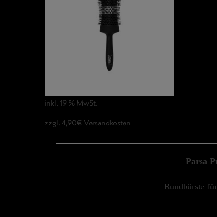
inkl. 19 % MwSt.
zzgl. 4,90€ Versandkosten
Parsa P
Rundbürste für