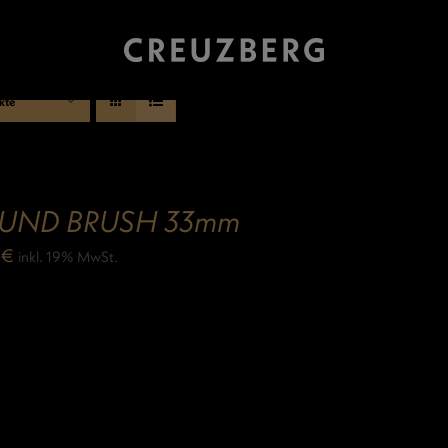
kte
UND BRUSH 33mm
9
€
inkl. 19% MwSt.