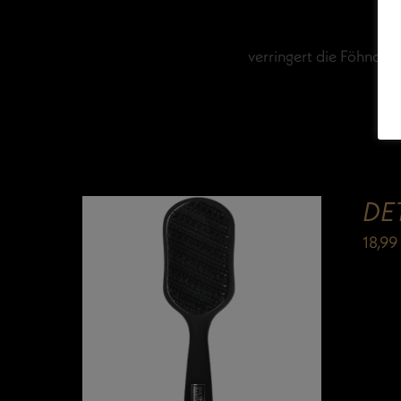
verringert die Föhnda
DE
18,9