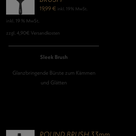
19,99
€
inkl. 19% MwSt.
inkl. 19 % MwSt.
zzgl. 4,90€ Versandkosten
Sleek Brush
Glanzbringende Bürste zum Kämmen
und Glätten
ROUND BRUSH 33mm