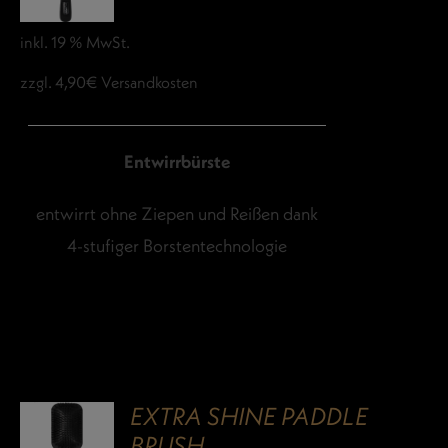
inkl. 19 % MwSt.
zzgl. 4,90€ Versandkosten
Entwirrbürste
entwirrt ohne Ziepen und Reißen dank
4-stufiger Borstentechnologie
EXTRA SHINE PADDLE
BRUSH