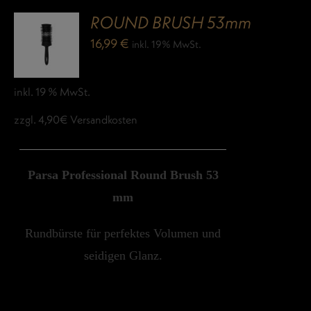
ROUND BRUSH 53mm
16,99
€
inkl. 19% MwSt.
inkl. 19 % MwSt.
zzgl. 4,90€ Versandkosten
Parsa Professional Round Brush 53
mm
Rundbürste für perfektes Volumen und
seidigen Glanz.