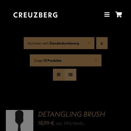
Zum
Inhalt
springen
Sortieren nach
Standardsortierung
Zeige
12 Produkte
DETANGLING BRUSH
18,99
€
inkl. 19% MwSt.