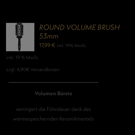
ROUND VOLUME BRUSH
53mm
17,99
€
inkl. 19% MwSt.
inkl. 19 % MwSt.
zzgl. 4,90€ Versandkosten
Volumen Bürste
verringert die Föhndauer dank des
wärmespeichernden Keramikmantels