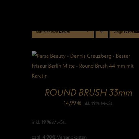
Zum
Inhalt
springen
Sortieren nach
Datum
Zeige
12 Produ
ROUND BRUSH 33mm
14,99
€
inkl. 19% MwSt.
inkl. 19 % MwSt.
zzgl. 4,90€ Versandkosten