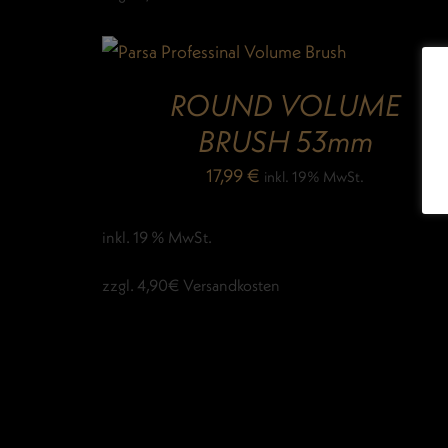
ROUND VOLUME
BRUSH 53mm
17,99
€
inkl. 19% MwSt.
inkl. 19 % MwSt.
zzgl. 4,90€ Versandkosten