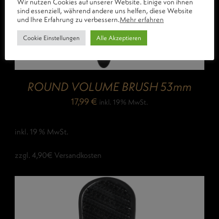
Wir nutzen Cookies auf unserer Website. Einige von ihnen
sind essenziell, während andere uns helfen, diese Website
und Ihre Erfahrung zu verbessern.
Mehr erfahren
Cookie Einstellungen
Alle Akzeptieren
ROUND VOLUME BRUSH 53mm
17,99
€
inkl. 19% MwSt.
inkl. 19 % MwSt.
zzgl. 4,90€ Versandkosten