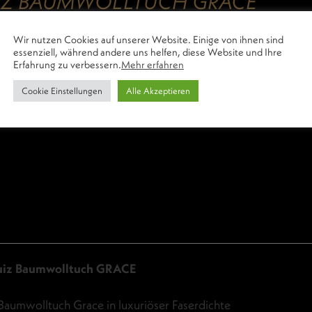
IZ BAUMWOLLTUCH GRACE
0
€
–
219,00
€
inkl. 19% MwSt.
Wir nutzen Cookies auf unserer Website. Einige von ihnen sind
essenziell, während andere uns helfen, diese Website und Ihre
Erfahrung zu verbessern.
Mehr erfahren
Cookie Einstellungen
Alle Akzeptieren
uiz Baumwolltuch GRACE
Baumwolltuch Grace in luxuriöser Faserdichte