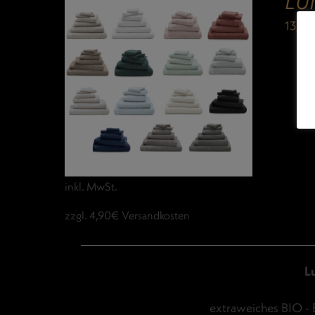
LU
13,9
inkl. MwSt.
zzgl. 4,90€ Versandkosten
L
extraweiches BIO - 