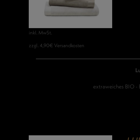
inkl. MwSt.
zzgl. 4,90€ Versandkosten
L
extraweiches BIO - 