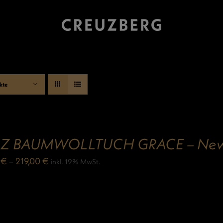
kte
IZ BAUMWOLLTUCH GRACE – New 
0
€
–
219,00
€
inkl. 19% MwSt.