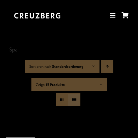
Zum
Inhalt
springen
Spa
Sortieren nach
Standardsortierung
Zeige
12 Produkte