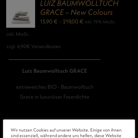
LUIZ BAUMWOLLTUCH
GRACE – New Colours
13,90
€
–
219,00
€
inkl. 19% MwSt.
inkl. MwSt.
zzgl. 4,90€ Versandkosten
Luiz Baumwolltuch GRACE
extraweiches BIO - Baumwolltuch
Grace in luxuriöser Faserdichte
Wir nutzen Cookies auf unserer Website. Einige von ihnen
sind essenziell, während andere uns helfen, diese Website