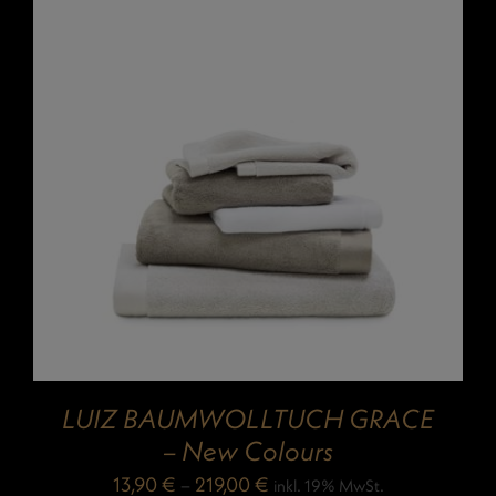
LUIZ BAUMWOLLTUCH GRACE
– New Colours
13,90
€
–
219,00
€
inkl. 19% MwSt.