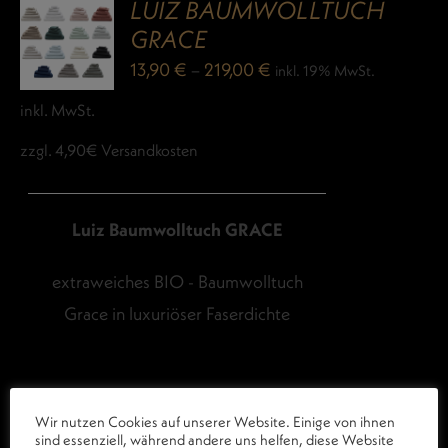
LUIZ BAUMWOLLTUCH
GRACE
13,90
€
–
219,00
€
inkl. 19% MwSt.
inkl. MwSt.
zzgl. 4,90€ Versandkosten
Luiz Baumwolltuch GRACE
extraweiches BIO - Baumwolltuch
Grace in luxuriöser Faserdichte
Wir nutzen Cookies auf unserer Website. Einige von ihnen
sind essenziell, während andere uns helfen, diese Website