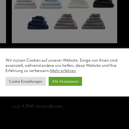
LUIZ BAUMWOLLTUCH
Wir nutzen Cookies auf unserer Website. Einige von ihnen sind
GRACE
essenziell, während andere uns helfen, diese Website und Ihre
Erfahrung zu verbessern.
Mehr erfahren
13,90
€
–
219,00
€
inkl. 19% MwSt.
Cookie Einstellungen
Alle Akzeptieren
inkl. MwSt.
zzgl. 4,90€ Versandkosten