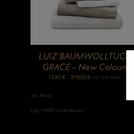
LUIZ BAUMWOLLTUCH
GRACE – New Colours
13,90
€
–
219,00
€
inkl. 19% MwSt.
inkl. MwSt.
zzgl. 4,90€ Versandkosten