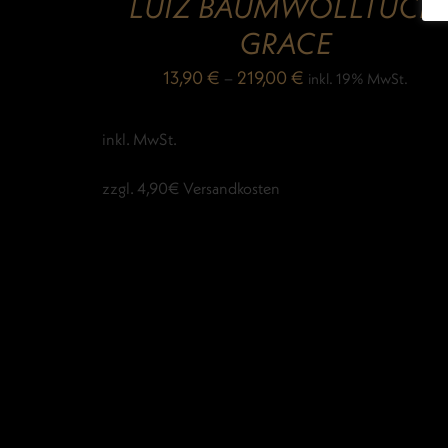
LUIZ BAUMWOLLTUCH
GRACE
13,90
€
–
219,00
€
inkl. 19% MwSt.
inkl. MwSt.
zzgl. 4,90€ Versandkosten