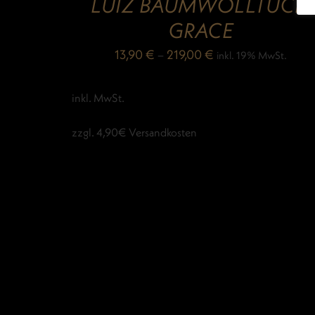
LUIZ BAUMWOLLTUCH
GRACE
13,90
€
–
219,00
€
inkl. 19% MwSt.
inkl. MwSt.
zzgl. 4,90€ Versandkosten