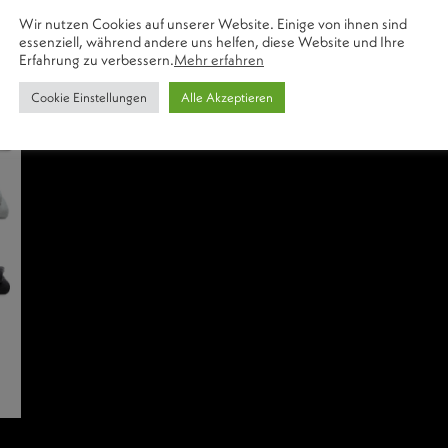
Wir nutzen Cookies auf unserer Website. Einige von ihnen sind
essenziell, während andere uns helfen, diese Website und Ihre
Erfahrung zu verbessern.
Mehr erfahren
Cookie Einstellungen
Alle Akzeptieren
FACEBOOK
INSTAGRAM
KOOPERATIONSPARTNER