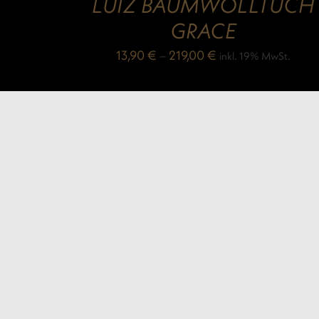
LUIZ BAUMWOLLTUCH
GRACE
13,90
€
–
219,00
€
inkl. 19% MwSt.
inkl. MwSt.
zzgl. 4,90€ Versandkosten