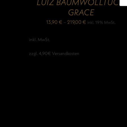
LUIZ BAUMWOLLTUCH
GRACE
13,90
€
–
219,00
€
inkl. 19% MwSt.
inkl. MwSt.
zzgl. 4,90€ Versandkosten