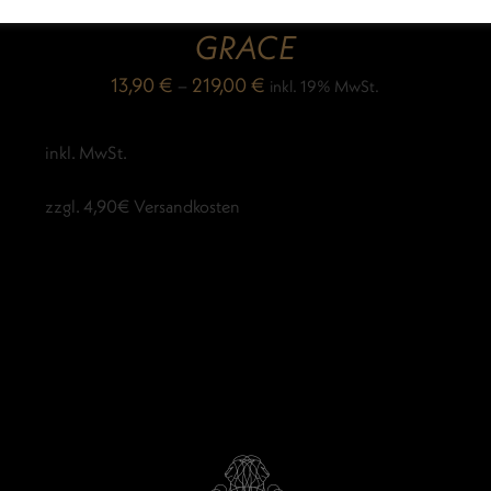
LUIZ BAUMWOLLTUCH
GRACE
13,90
€
–
219,00
€
inkl. 19% MwSt.
inkl. MwSt.
zzgl. 4,90€ Versandkosten