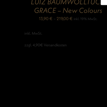
LUIZ BAUMWOLLTUCH
GRACE – New Colours
13,90
€
–
219,00
€
inkl. 19% MwSt.
inkl. MwSt.
zzgl. 4,90€ Versandkosten