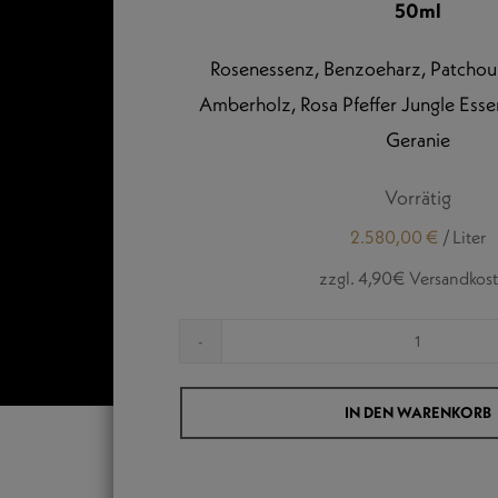
50ml
Rosenessenz, Benzoeharz, Patchouli
Amberholz, Rosa Pfeffer Jungle Ess
Geranie
Vorrätig
2.580,00
€
/
Liter
zzgl. 4,90€ Versandkos
SCHWAR
BERLIN
IN DEN WARENKORB
-
20|20