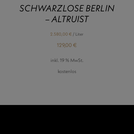
SCHWARZLOSE BERLIN
– ALTRUIST
2.580,00
€
/
Liter
129,00
€
inkl. 19 % MwSt.
kostenlos