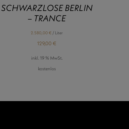
SCHWARZLOSE BERLIN
– TRANCE
2.580,00
€
/
Liter
129,00
€
inkl. 19 % MwSt.
kostenlos