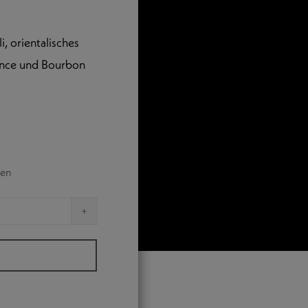
, orientalisches
ence und Bourbon
ten
ZLOSE