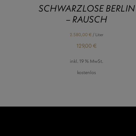
SCHWARZLOSE BERLIN
– RAUSCH
2.580,00
€
/
Liter
129,00
€
inkl. 19 % MwSt.
kostenlos