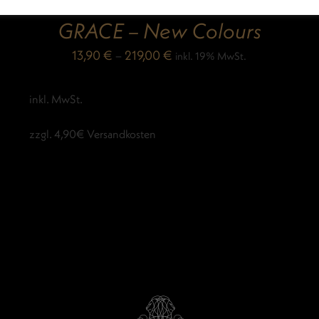
LUIZ BAUMWOLLTUCH
GRACE – New Colours
13,90
€
–
219,00
€
inkl. 19% MwSt.
inkl. MwSt.
zzgl. 4,90€ Versandkosten