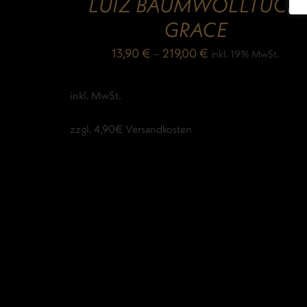
LUIZ BAUMWOLLTUCH
GRACE
13,90
€
–
219,00
€
inkl. 19% MwSt.
inkl. MwSt.
zzgl. 4,90€ Versandkosten